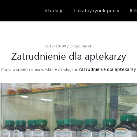
Atrakcje
Lokalny rynek pracy
Rek
2017-10-09
/
przez Darek
Zatrudnienie dla aptekarzy
»
»
Zatrudnienie dla aptekarzy
Praca warmińsko-mazurskie
Atrakcje