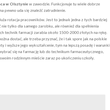
aca w Olsztynie
w zawodzie. Funkcjonuje tu wiele dobrze
na pewno uda się znaleźć zatrudnienie.
uża rotacja pracowników. Jest to jednak jedna z tych bardziej
nie tylko dla samego zarobku, ale również dla spełnienia
h technik farmacji zarabia około 1500-2000 złotych na rękę.
żna dostać, ale trzeba przyznać, że i tak spore jak na polskie
ty i wyższe jego wykształcenie, tym na lepszą posadę i warunki
 wybrać się na farmację lub do technikum farmaceutycznego,
swoim rodzinnym mieście zaraz po ukończeniu szkoły.