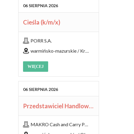
06
SIERPNIA
2026
Cieśla (k/m/x)
PORR S.A.
warmińsko-mazurskie / Kromerowo
WIĘCEJ
06
SIERPNIA
2026
Przedstawiciel Handlowy HoReCa (K/M)
MAKRO Cash and Carry Polska S.A.