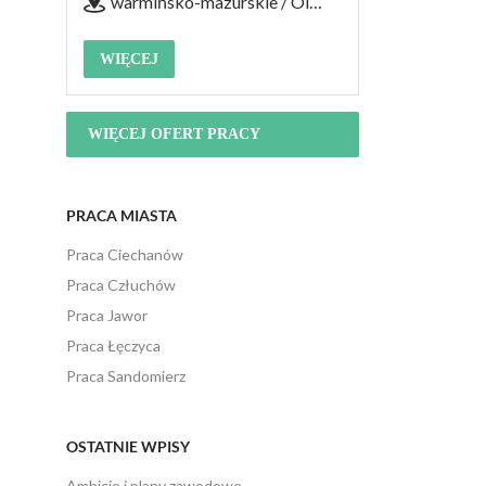
warmińsko-mazurskie / Olsztyn, ul. Lubelska 26
WIĘCEJ
WIĘCEJ OFERT PRACY
PRACA MIASTA
Praca Ciechanów
Praca Człuchów
Praca Jawor
Praca Łęczyca
Praca Sandomierz
OSTATNIE WPISY
Ambicje i plany zawodowe