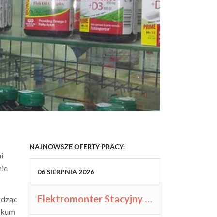
NAJNOWSZE OFERTY PRACY:
i
nie
06
SIERPNIA
2026
Elektromonter Stacyjny / Elektromonterka Stacyjna (K/M)
hodząc
nikum