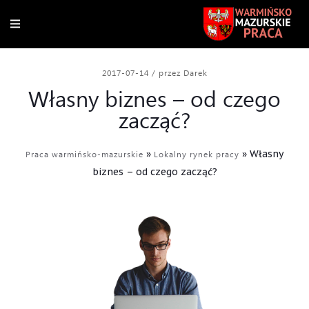
2017-07-14
/
przez Darek
Własny biznes – od czego
zacząć?
»
»
Własny
Praca warmińsko-mazurskie
Lokalny rynek pracy
biznes – od czego zacząć?