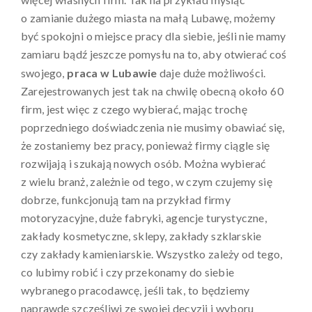
o zamianie dużego miasta na małą Lubawę, możemy
być spokojni o miejsce pracy dla siebie, jeśli nie mamy
zamiaru bądź jeszcze pomysłu na to, aby otwierać coś
swojego,
praca w Lubawie
daje duże możliwości.
Zarejestrowanych jest tak na chwilę obecną około 60
firm, jest więc z czego wybierać, mając trochę
poprzedniego doświadczenia nie musimy obawiać się,
że zostaniemy bez pracy, ponieważ firmy ciągle się
rozwijają i szukają nowych osób. Można wybierać
z wielu branż, zależnie od tego, w czym czujemy się
dobrze, funkcjonują tam na przykład firmy
motoryzacyjne, duże fabryki, agencje turystyczne,
zakłady kosmetyczne, sklepy, zakłady szklarskie
czy zakłady kamieniarskie. Wszystko zależy od tego,
co lubimy robić i czy przekonamy do siebie
wybranego pracodawcę, jeśli tak, to będziemy
naprawdę szczęśliwi ze swojej decyzji i wyboru