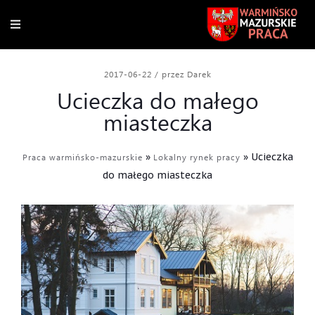
2017-06-22
/
przez Darek
Ucieczka do małego
miasteczka
»
»
Ucieczka
Praca warmińsko-mazurskie
Lokalny rynek pracy
do małego miasteczka