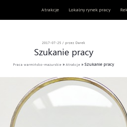
Atrakcje
Lokalny rynek pracy
Rek
2017-07-25
/
przez Darek
Szukanie pracy
»
»
Szukanie pracy
Praca warmińsko-mazurskie
Atrakcje