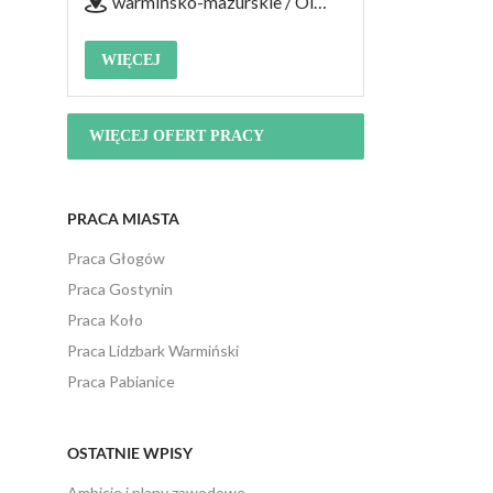
warmińsko-mazurskie / Olsztyn
WIĘCEJ
WIĘCEJ OFERT PRACY
PRACA MIASTA
Praca Głogów
Praca Gostynin
Praca Koło
Praca Lidzbark Warmiński
Praca Pabianice
OSTATNIE WPISY
Ambicje i plany zawodowe