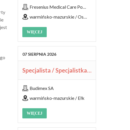
Fresenius Medical Care Polska S.A.
rty
warmińsko-mazurskie / Ostróda, Stacja Dializ
ie
jest
WIĘCEJ
07
SIERPNIA
2026
ego
Specjalista / Specjalistka ds. BHP
Budimex SA
warmińsko-mazurskie / Ełk
WIĘCEJ