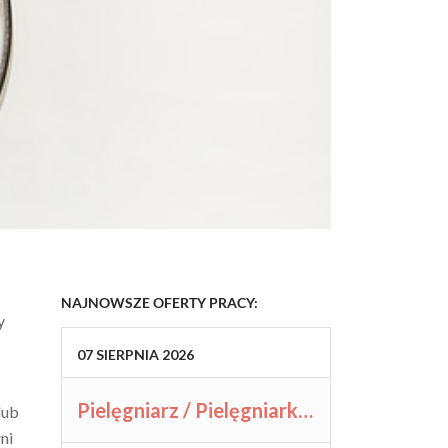
NAJNOWSZE OFERTY PRACY:
y
07
SIERPNIA
2026
Pielęgniarz / Pielęgniarka (K/M/N)
lub
ni