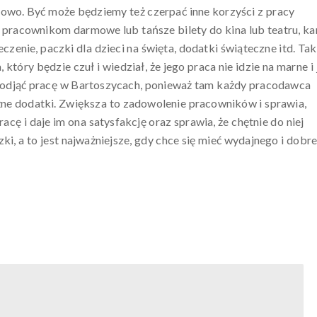
sowo. Być może będziemy też czerpać inne korzyści z pracy
 pracownikom darmowe lub tańsze bilety do kina lub teatru, ka
czenie, paczki dla dzieci na święta, dodatki świąteczne itd. Tak
tóry będzie czuł i wiedział, że jego praca nie idzie na marne i 
podjąć pracę w Bartoszycach, ponieważ tam każdy pracodawca
ne dodatki. Zwiększa to zadowolenie pracowników i sprawia,
acę i daje im ona satysfakcję oraz sprawia, że chętnie do niej
i, a to jest najważniejsze, gdy chce się mieć wydajnego i dobr