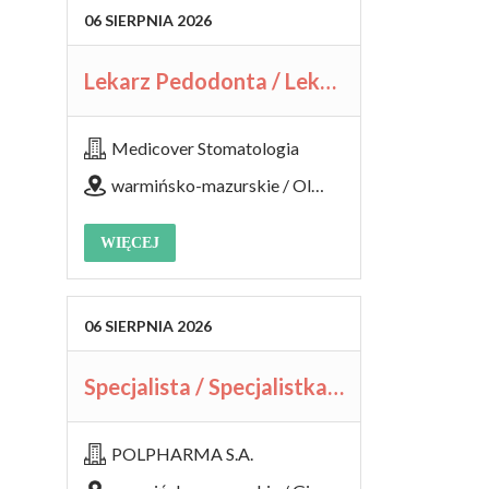
06
SIERPNIA
2026
Lekarz Pedodonta / Lekarka Pedodontka​
Medicover Stomatologia
warmińsko-mazurskie / Olsztyn, ul. Tęczowy Las 5
WIĘCEJ
06
SIERPNIA
2026
Specjalista / Specjalistka ds. Sprzedaży w Branży Farmaceutycznej
POLPHARMA S.A.