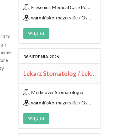
Fresenius Medical Care Polska S.A.
warmińsko-mazurskie / Ostróda, Stacja Dializ
WIĘCEJ
ardzo
ogą
ienie
06
SIERPNIA
2026
tóre
sy
Lekarz Stomatolog / Lekarka Stomatolożka
Medicover Stomatologia
warmińsko-mazurskie / Ostróda, ul. Wojska Polskiego 3
WIĘCEJ