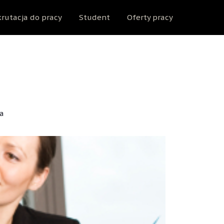
rutacja do pracy
Student
Oferty pracy
a