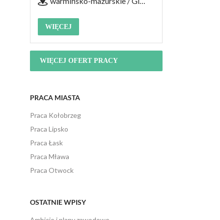
warmińsko-mazurskie / Giżycko
WIĘCEJ
WIĘCEJ OFERT PRACY
PRACA MIASTA
Praca Kołobrzeg
Praca Lipsko
Praca Łask
Praca Mława
Praca Otwock
OSTATNIE WPISY
Ambicje i plany zawodowe