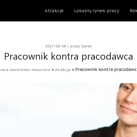
Atrakcje
Lokalny rynek pracy
Rek
2017-08-08
/
przez Darek
Pracownik kontra pracodawca
»
»
Pracownik kontra pracodawc
Praca warmińsko-mazurskie
Atrakcje