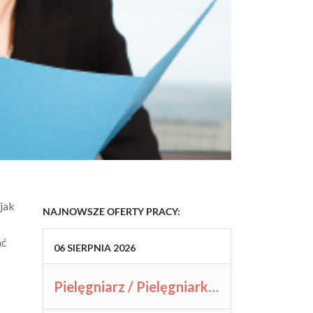
jak
NAJNOWSZE OFERTY PRACY:
ać
06
SIERPNIA
2026
Pielęgniarz / Pielęgniarka (K/M/N)