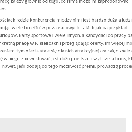
 pracę zależy głównie od tego, co firma może im zaproponować
nim.
ściach, gdzie konkurencja między nimi jest bardzo duża a ludzi
nując wiele benefitów pozapłacowych, takich jak na przykład
rlopów, karty sportowe i wiele innych, a kandydaci do pracy b
onkretną
pracę w Kisielicach
i przeglądając oferty. Im więcej m
m, tym oferta staje się dla nich atrakcyjniejsza, więc znalez
się w niego zainwestować jest dużo prostsze i szybsze, a firmy, k
, nawet, jeśli dodają do tego możliwość premii, prowadzą proce