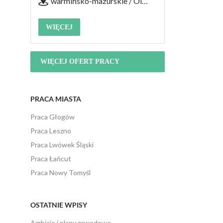
warmińsko-mazurskie / Olsztyn
WIĘCEJ
WIĘCEJ OFERT PRACY
PRACA MIASTA
Praca Głogów
Praca Leszno
Praca Lwówek Śląski
Praca Łańcut
Praca Nowy Tomyśl
OSTATNIE WPISY
Ambicje i plany zawodowe