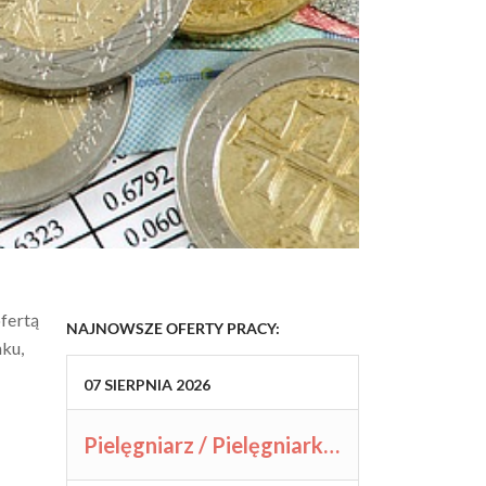
fertą
NAJNOWSZE OFERTY PRACY:
nku,
07
SIERPNIA
2026
Pielęgniarz / Pielęgniarka (K/M/N)