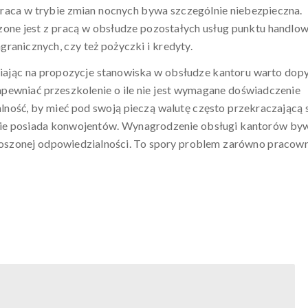
raca w trybie zmian nocnych bywa szczególnie niebezpieczna.
zone jest z pracą w obsłudze pozostałych usług punktu handlo
ranicznych, czy też pożyczki i kredyty.
fiając na propozycje stanowiska w obsłudze kantoru warto dop
zapewniać przeszkolenie o ile nie jest wymagane doświadczenie
ność, by mieć pod swoją pieczą walutę często przekraczającą 
 i nie posiada konwojentów. Wynagrodzenie obsługi kantorów by
noszonej odpowiedzialności. To spory problem zarówno pracow