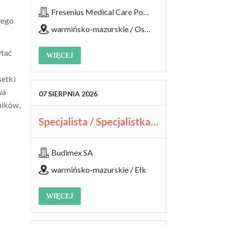
Fresenius Medical Care Polska S.A.
wego
warmińsko-mazurskie / Ostróda, Stacja Dializ
ytać
WIĘCEJ
setki
wa
07
SIERPNIA
2026
ników,
Specjalista / Specjalistka ds. BHP
Budimex SA
warmińsko-mazurskie / Ełk
WIĘCEJ