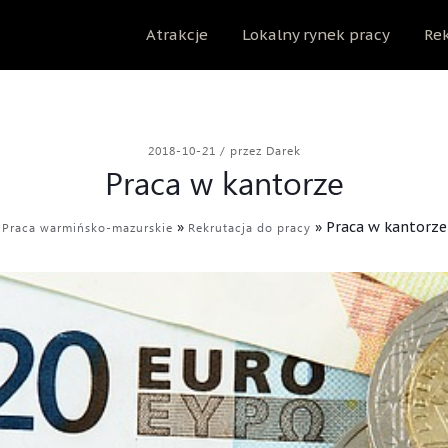
Atrakcje
Lokalny rynek pracy
Rek
2018-10-21
/
przez Darek
Praca w kantorze
»
»
Praca w kantorze
Praca warmińsko-mazurskie
Rekrutacja do pracy