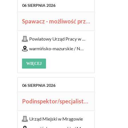
06
SIERPNIA
2026
Spawacz - możliwość przyuczenia (k/m)
Powiatowy Urząd Pracy w Iławie
warmińsko-mazurskie / Nowe Grodziczno
WIĘCEJ
06
SIERPNIA
2026
Podinspektor/specjalista/inspektor k/m
Urząd Miejski w Mrągowie