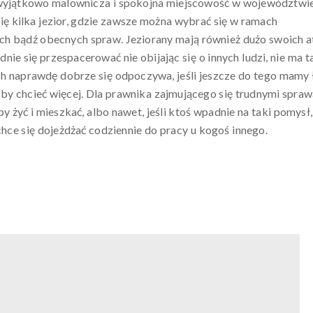
o wyjątkowo malownicza i spokojna miejscowość w województwi
ię kilka jezior, gdzie zawsze można wybrać się w ramach
ch bądź obecnych spraw. Jeziorany mają również dużo swoich a
ie się przespacerować nie obijając się o innych ludzi, nie ma 
kach naprawdę dobrze się odpoczywa, jeśli jeszcze do tego mamy
by chcieć więcej. Dla prawnika zajmującego się trudnymi spra
y żyć i mieszkać, albo nawet, jeśli ktoś wpadnie na taki pomysł,
 chce się dojeżdżać codziennie do pracy u kogoś innego.