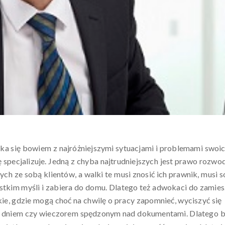
ka się bowiem z najróżniejszymi sytuacjami i problemami swoi
ię specjalizuje. Jedną z chyba najtrudniejszych jest prawo rozw
ych ze sobą klientów, a walki te musi znosić ich prawnik, musi s
ystkim myśli i zabiera do domu. Dlatego też adwokaci do zamie
akie, gdzie mogą choć na chwilę o pracy zapomnieć, wyciszyć się
ym dniem czy wieczorem spędzonym nad dokumentami. Dlatego 