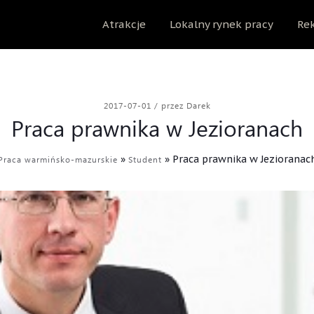
Atrakcje
Lokalny rynek pracy
Rek
2017-07-01
/
przez Darek
Praca prawnika w Jezioranach
»
»
Praca prawnika w Jezioranac
Praca warmińsko-mazurskie
Student