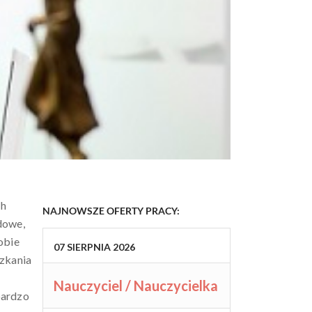
ch
NAJNOWSZE OFERTY PRACY:
odowe,
obie
07
SIERPNIA
2026
szkania
Nauczyciel / Nauczycielka
bardzo