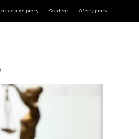
rutacja do pracy
Student
Oferty pracy
h