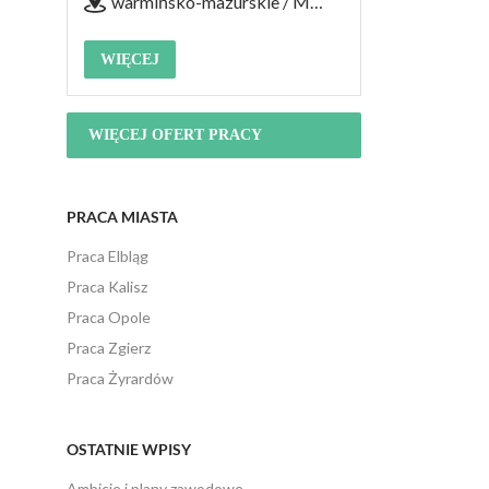
warmińsko-mazurskie / Mrągowo
WIĘCEJ
WIĘCEJ OFERT PRACY
PRACA MIASTA
Praca Elbląg
Praca Kalisz
Praca Opole
Praca Zgierz
Praca Żyrardów
OSTATNIE WPISY
Ambicje i plany zawodowe