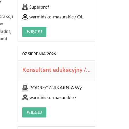
e
Superprof
trakcji
warmińsko-mazurskie / Olsztyn
tam
 ładną
WIĘCEJ
wami
07
SIERPNIA
2026
Konsultant edukacyjny / Konsultantka edukacyjna
PODRĘCZNIKARNIA Wydawnictwo Edukacyjne Sp. z o.o.
warmińsko-mazurskie /
WIĘCEJ