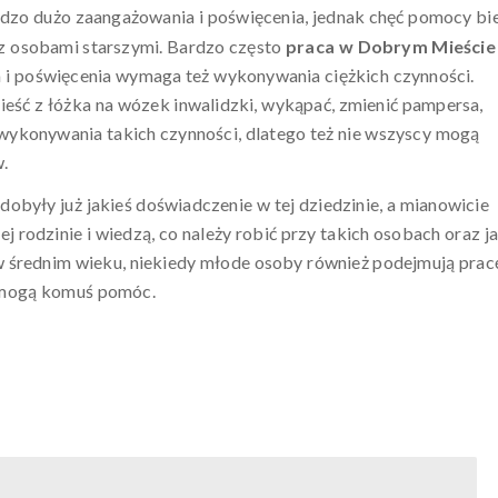
dzo dużo zaangażowania i poświęcenia, jednak chęć pomocy bi
ć z osobami starszymi. Bardzo często
praca w Dobrym Mieście
 i poświęcenia wymaga też wykonywania ciężkich czynności.
ieść z łóżka na wózek inwalidzki, wykąpać, zmienić pampersa,
 wykonywania takich czynności, dlatego też nie wszyscy mogą
.
obyły już jakieś doświadczenie w tej dziedzinie, a mianowicie
j rodzinie i wiedzą, co należy robić przy takich osobach oraz j
 w średnim wieku, niekiedy młode osoby również podejmują prac
że mogą komuś pomóc.