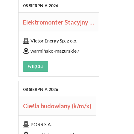
08
SIERPNIA
2026
Elektromonter Stacyjny / Elektromonterka Stacyjna (K/M)
Victor Energy Sp. z o.o.
warmińsko-mazurskie /
WIĘCEJ
08
SIERPNIA
2026
Cieśla budowlany (k/m/x)
PORR S.A.