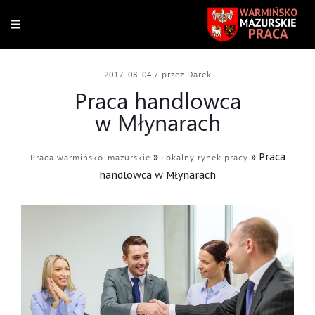
2017-08-04
/
przez Darek
Praca handlowca
w Młynarach
»
»
Praca
Praca warmińsko-mazurskie
Lokalny rynek pracy
handlowca w Młynarach