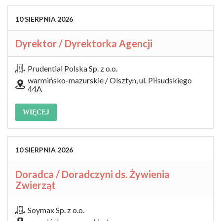
10
SIERPNIA
2026
Dyrektor / Dyrektorka Agencji
Prudential Polska Sp. z o.o.
warmińsko-mazurskie / Olsztyn, ul. Piłsudskiego
44A
WIĘCEJ
10
SIERPNIA
2026
Doradca / Doradczyni ds. Żywienia
Zwierząt
Soymax Sp. z o.o.