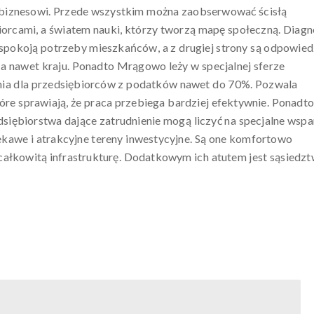
e biznesowi. Przede wszystkim można zaobserwować ścisłą
rcami, a światem nauki, którzy tworzą mapę społeczną. Diag
aspokoją potrzeby mieszkańców, a z drugiej strony są odpowied
 nawet kraju. Ponadto Mrągowo leży w specjalnej sferze
nia dla przedsiębiorców z podatków nawet do 70%. Pozwala
óre sprawiają, że praca przebiega bardziej efektywnie. Ponadto
iębiorstwa dające zatrudnienie mogą liczyć na specjalne wspa
kawe i atrakcyjne tereny inwestycyjne. Są one komfortowo
całkowitą infrastrukturę. Dodatkowym ich atutem jest sąsiedz