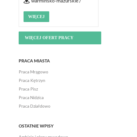
warmińsko-mazurskie /
WIĘCEJ
WIĘCEJ OFERT PRACY
PRACA MIASTA
Praca Mrągowo
Praca Kętrzyn
Praca Pisz
Praca Nidzica
Praca Działdowo
OSTATNIE WPISY
Ambicje i plany zawodowe