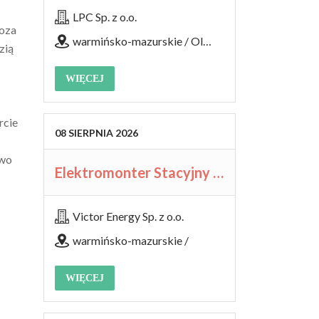
LPC Sp. z o.o.
noza
warmińsko-mazurskie / Olsztyn
zią
WIĘCEJ
rcie
08
SIERPNIA
2026
two
Elektromonter Stacyjny / Elektromonterka Stacyjna (K/M)
Victor Energy Sp. z o.o.
warmińsko-mazurskie /
WIĘCEJ