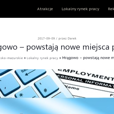
Atrakcje
Lokalny rynek pracy
Rek
2017-09-09
/
przez Darek
owo – powstają nowe miejsca 
»
»
Mrągowo – powstają nowe mi
ńsko-mazurskie
Lokalny rynek pracy