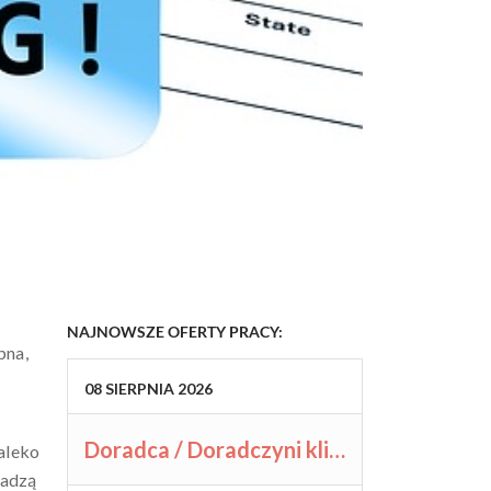
NAJNOWSZE OFERTY PRACY:
pna,
08
SIERPNIA
2026
Doradca / Doradczyni klienta biznesowego
aleko
wadzą