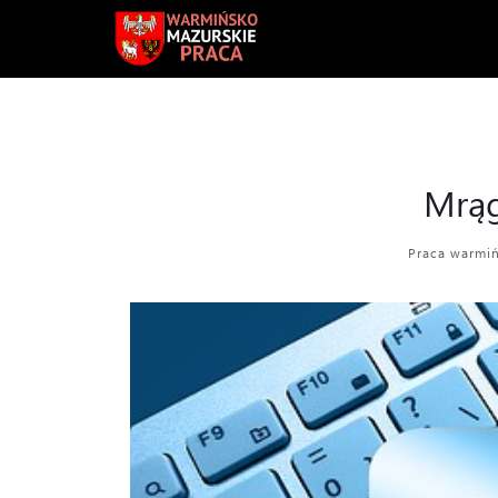
Mrąg
Praca warmi