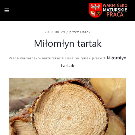
2017-08-29
/
przez Darek
Miłomłyn tartak
»
»
Miłomłyn
Praca warmińsko-mazurskie
Lokalny rynek pracy
tartak