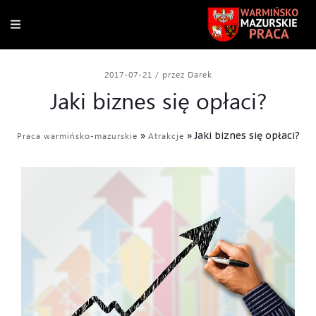
2017-07-21
/
przez Darek
Jaki biznes się opłaci?
»
»
Jaki biznes się opłaci?
Praca warmińsko-mazurskie
Atrakcje