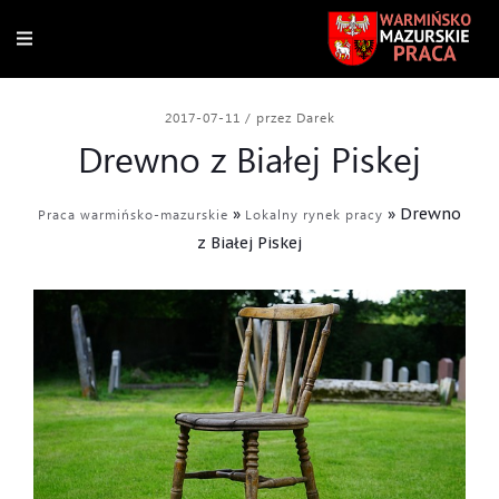
2017-07-11
/
przez Darek
Drewno z Białej Piskej
»
»
Drewno
Praca warmińsko-mazurskie
Lokalny rynek pracy
z Białej Piskej