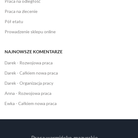
Praca na odległość
Praca na zlecenie
Pół etatu
Prowadzenie sklepu online
NAJNOWSZE KOMENTARZE
Darek
-
Rozwojowa praca
Darek
-
Całkiem nowa praca
Darek
-
Organizacja pracy
Anna
-
Rozwojowa praca
Ewka
-
Całkiem nowa praca
Praca warmińsko-mazurskie